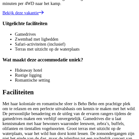
minuten per 4WD naar het kamp.
Bekijk deze vakantie
Uitgelichte faciliteiten
Gamedrives
Zwembad met ligbedden
Safari-activiteiten (inclusief)
Terras met uitzicht op de waterplaats
Wat maakt deze accommodatie uniek?
Hideaway hotel
Rustige ligging
Romantische setting
Faciliteiten
Met haar koloniale en romantische sfeer is Beho Beho een prachtige plek
om te relaxen en een perfecte uitvalsbasis om kennis te maken met het wild.
De persoonlijke benadering en de uitleg van de ervaren rangers tijdens de
gamedrives maken een verblijf onvergetelijk. Gamedrives die u laat
kennismaken met haar bewoners waaronder leeuwen, zebra’s, buffels,
olifanten en tientallen vogelsoorten. Groot terras met uitzicht op de
waterplaats, waar het wild hun dorst komt lessen. De zonsondergangen zijn
niet het einde van de dag, maar de inleiding tot een nachtelijk concert van