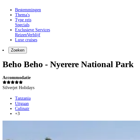
Bestemmingen
Thema's
Type reis
Specials
Exclusieve Services
Reizen
Verblijf
Luxe cruises
Zoeken
Beho Beho - Nyerere National Park
Accommodatie
Silverjet Holidays
Tanzania
Uitgaan
Culinair
+3