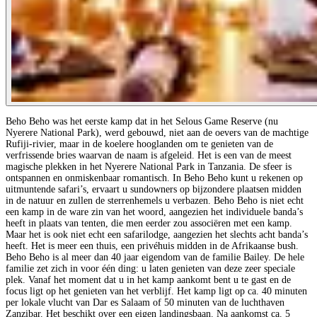
Beho Beho was het eerste kamp dat in het Selous Game Reserve (nu
Nyerere National Park), werd gebouwd, niet aan de oevers van de machtige
Rufiji-rivier, maar in de koelere hooglanden om te genieten van de
verfrissende bries waarvan de naam is afgeleid. Het is een van de meest
magische plekken in het Nyerere National Park in Tanzania. De sfeer is
ontspannen en onmiskenbaar romantisch. In Beho Beho kunt u rekenen op
uitmuntende safari’s, ervaart u sundowners op bijzondere plaatsen midden
in de natuur en zullen de sterrenhemels u verbazen. Beho Beho is niet echt
een kamp in de ware zin van het woord, aangezien het individuele banda’s
heeft in plaats van tenten, die men eerder zou associëren met een kamp.
Maar het is ook niet echt een safarilodge, aangezien het slechts acht banda’s
heeft. Het is meer een thuis, een privéhuis midden in de Afrikaanse bush.
Beho Beho is al meer dan 40 jaar eigendom van de familie Bailey. De hele
familie zet zich in voor één ding: u laten genieten van deze zeer speciale
plek. Vanaf het moment dat u in het kamp aankomt bent u te gast en de
focus ligt op het genieten van het verblijf. Het kamp ligt op ca. 40 minuten
per lokale vlucht van Dar es Salaam of 50 minuten van de luchthaven
Zanzibar. Het beschikt over een eigen landingsbaan. Na aankomst ca. 5