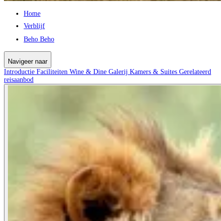
Home
Verblijf
Beho Beho
Navigeer naar
Introductie
Faciliteiten
Wine & Dine
Galerij
Kamers & Suites
Gerelateerd
reisaanbod