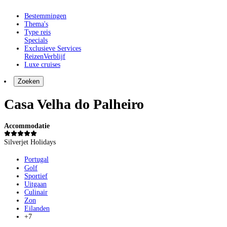
Bestemmingen
Thema's
Type reis
Specials
Exclusieve Services
Reizen
Verblijf
Luxe cruises
Zoeken
Casa Velha do Palheiro
Accommodatie
Silverjet Holidays
Portugal
Golf
Sportief
Uitgaan
Culinair
Zon
Eilanden
+7