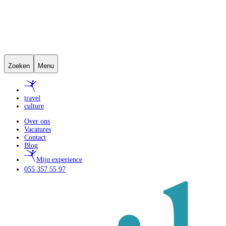
Zoeken
Menu
travel
culture
Over ons
Vacatures
Contact
Blog
Mijn experience
055 357 55 97