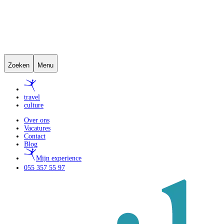
Zoeken
Menu
travel
culture
Over ons
Vacatures
Contact
Blog
Mijn experience
055 357 55 97