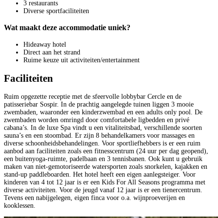
3 restaurants
Diverse sportfaciliteiten
Wat maakt deze accommodatie uniek?
Hideaway hotel
Direct aan het strand
Ruime keuze uit activiteiten/entertainment
Faciliteiten
Ruim opgezette receptie met de sfeervolle lobbybar Cercle en de
patisseriebar Sospir. In de prachtig aangelegde tuinen liggen 3 mooie
zwembaden, waaronder een kinderzwembad en een adults only pool. De
zwembaden worden omringd door comfortabele ligbedden en privé
cabana’s. In de luxe Spa vindt u een vitaliteitsbad, verschillende soorten
sauna’s en een stoombad. Er zijn 8 behandelkamers voor massages en
diverse schoonheidsbehandelingen. Voor sportliefhebbers is er een ruim
aanbod aan faciliteiten zoals een fitnesscentrum (24 uur per dag geopend),
een buitenyoga-ruimte, padelbaan en 3 tennisbanen. Ook kunt u gebruik
maken van niet-gemotoriseerde watersporten zoals snorkelen, kajakken en
stand-up paddleboarden. Het hotel heeft een eigen aanlegsteiger. Voor
kinderen van 4 tot 12 jaar is er een Kids For All Seasons programma met
diverse activiteiten. Voor de jeugd vanaf 12 jaar is er een tienercentrum.
Tevens een nabijgelegen, eigen finca voor o.a. wijnproeverijen en
kooklessen.