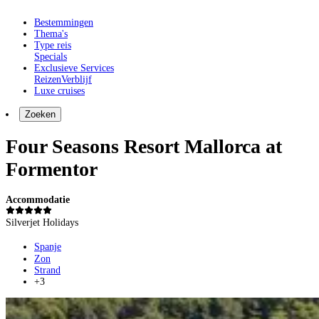
Bestemmingen
Thema's
Type reis
Specials
Exclusieve Services
Reizen
Verblijf
Luxe cruises
Zoeken
Four Seasons Resort Mallorca at
Formentor
Accommodatie
Silverjet Holidays
Spanje
Zon
Strand
+3