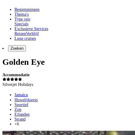
Bestemmingen
Thema's
Type reis
Specials
Exclusieve Services
Reizen
Verblijf
Luxe cruises
Zoeken
Golden Eye
Accommodatie
Silverjet Holidays
Jamaica
Huwelijksreis
Sportief
Zon
Eilanden
Strand
+6