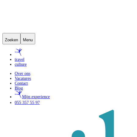
Zoeken
Menu
travel
culture
Over ons
Vacatures
Contact
Blog
Mijn experience
055 357 55 97