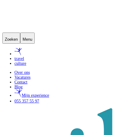
Zoeken
Menu
travel
culture
Over ons
Vacatures
Contact
Blog
Mijn experience
055 357 55 97