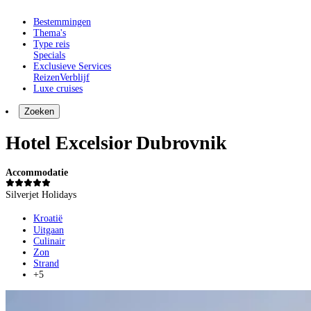
Bestemmingen
Thema's
Type reis
Specials
Exclusieve Services
Reizen
Verblijf
Luxe cruises
Zoeken
Hotel Excelsior Dubrovnik
Accommodatie
Silverjet Holidays
Kroatië
Uitgaan
Culinair
Zon
Strand
+5