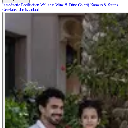
Introductie
Faciliteiten
Wellness
Wine & Dine
Galerij
Kamers & Suites
Gerelateerd reisaanbod