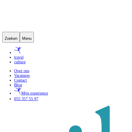
Zoeken
Menu
travel
culture
Over ons
Vacatures
Contact
Blog
Mijn experience
055 357 55 97