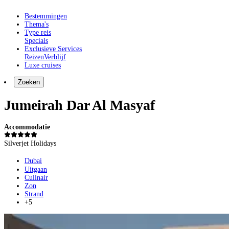
Bestemmingen
Thema's
Type reis
Specials
Exclusieve Services
Reizen
Verblijf
Luxe cruises
Zoeken
Jumeirah Dar Al Masyaf
Accommodatie
Silverjet Holidays
Dubai
Uitgaan
Culinair
Zon
Strand
+5