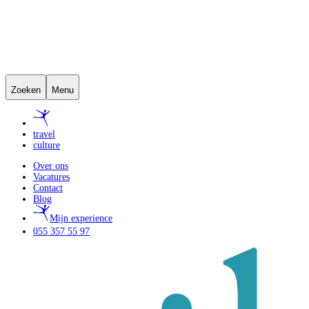
Zoeken
Menu
travel
culture
Over ons
Vacatures
Contact
Blog
Mijn experience
055 357 55 97