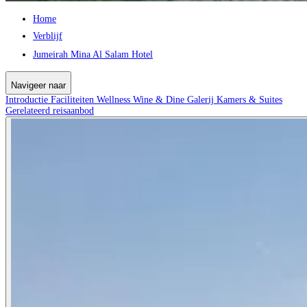
Home
Verblijf
Jumeirah Mina Al Salam Hotel
Navigeer naar
Introductie
Faciliteiten
Wellness
Wine & Dine
Galerij
Kamers & Suites
Gerelateerd reisaanbod