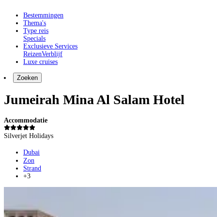
Bestemmingen
Thema's
Type reis
Specials
Exclusieve Services
Reizen
Verblijf
Luxe cruises
Zoeken
Jumeirah Mina Al Salam Hotel
Accommodatie
Silverjet Holidays
Dubai
Zon
Strand
+3