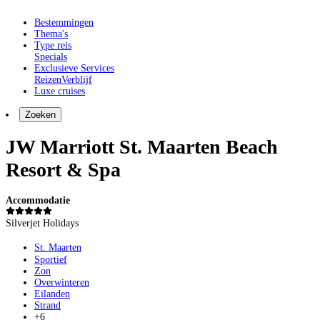
Bestemmingen
Thema's
Type reis
Specials
Exclusieve Services
Reizen
Verblijf
Luxe cruises
Zoeken
JW Marriott St. Maarten Beach
Resort & Spa
Accommodatie
Silverjet Holidays
St. Maarten
Sportief
Zon
Overwinteren
Eilanden
Strand
+6