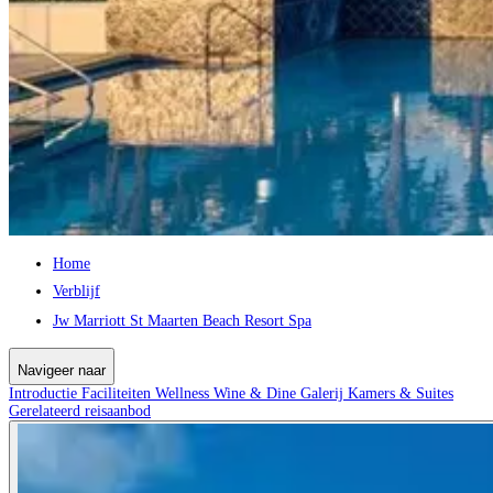
Home
Verblijf
Jw Marriott St Maarten Beach Resort Spa
Navigeer naar
Introductie
Faciliteiten
Wellness
Wine & Dine
Galerij
Kamers & Suites
Gerelateerd reisaanbod