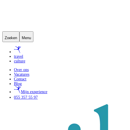
Zoeken
Menu
travel
culture
Over ons
Vacatures
Contact
Blog
Mijn experience
055 357 55 97