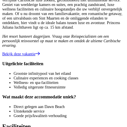
verfijnde Caribische luxe zoeken, gecombineerd met uitmuntende service.
Geniet van weelderige kamers en suites, een prachtig zandstrand, luxe
wellness faciliteiten en culinaire hoogstandjes die uw verblijf onvergetelijk
maken. Of u nu droomt van een familievakantie, een romantische getaway,
of een uitvalsbasis om Sint Maarten en de omliggende eilanden te
ontdekken, hier vindt u de ideale balans tussen luxe en avontuur. Princess
Juliana luchthaven ligt op ca. 15 km afstand.
Het resort hanteert dagprijzen. Vraag onze Reisspecialisten om een
persoonlijk reisvoorstel op maat te maken en ontdek de ultieme Caribische
ervaring.
Bekijk deze vakantie
Uitgelichte faciliteiten
Grootste infinitypool van het eiland
Culinaire experiences en cooking classes
Wellness- en spa‑faciliteiten
Volledig uitgeruste fitnessruimte
Wat maakt deze accommodatie uniek?
Direct gelegen aan Dawn Beach
Uitstekende service
Goede prijs/kwaliteit-verhouding
Faciliteiten