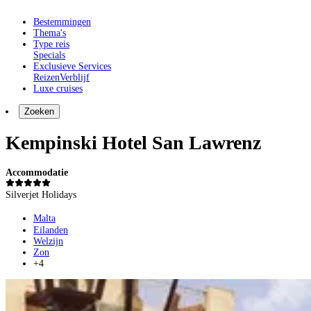
Bestemmingen
Thema's
Type reis
Specials
Exclusieve Services
Reizen
Verblijf
Luxe cruises
Zoeken
Kempinski Hotel San Lawrenz
Accommodatie
Silverjet Holidays
Malta
Eilanden
Welzijn
Zon
+4