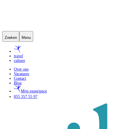
Zoeken
Menu
travel
culture
Over ons
Vacatures
Contact
Blog
Mijn experience
055 357 55 97