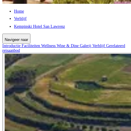
Home
Verblijf
Kempinski Hotel San Lawrenz
Navigeer naar
Introductie
Faciliteiten
Wellness
Wine & Dine
Galerij
Verblijf
Gerelateerd
reisaanbod