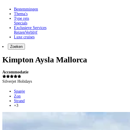
Bestemmingen
Thema's
Type reis
Specials
Exclusieve Services
Reizen
Verblijf
Luxe cruises
Zoeken
Kimpton Aysla Mallorca
Accommodatie
Silverjet Holidays
Spanje
Zon
Strand
+3