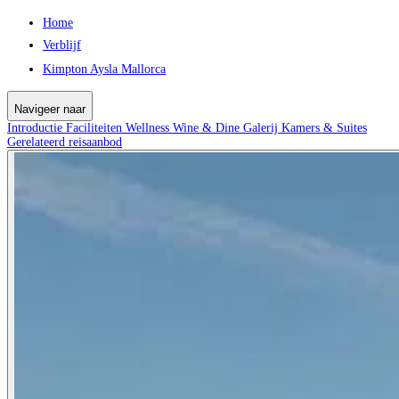
Home
Verblijf
Kimpton Aysla Mallorca
Navigeer naar
Introductie
Faciliteiten
Wellness
Wine & Dine
Galerij
Kamers & Suites
Gerelateerd reisaanbod