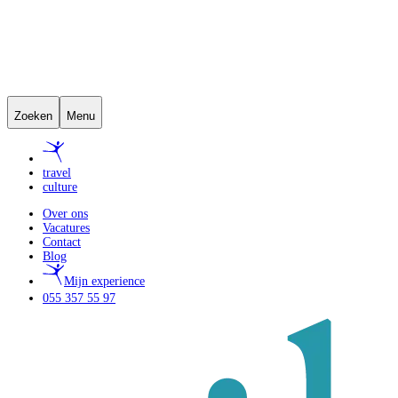
Zoeken
Menu
travel
culture
Over ons
Vacatures
Contact
Blog
Mijn experience
055 357 55 97