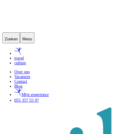
Zoeken
Menu
travel
culture
Over ons
Vacatures
Contact
Blog
Mijn experience
055 357 55 97