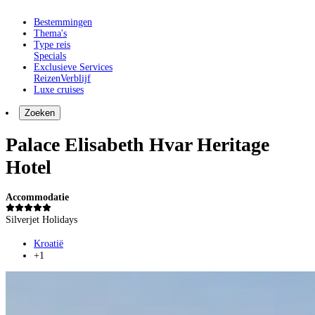
Bestemmingen
Thema's
Type reis
Specials
Exclusieve Services
Reizen
Verblijf
Luxe cruises
Zoeken
Palace Elisabeth Hvar Heritage
Hotel
Accommodatie
Silverjet Holidays
Kroatië
+1