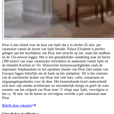
Hvar is een eiland voor de kust van Split dat u in slechts 45 min. per
catamaran vanuit de haven van Split bereikt. Palace Elisabeth is perfect
gelegen aan het hoofdplein van Hvar met uitzicht op zee, naast het stadhuis
en de 15e-eeuwse loggia. Het is een gemakkelijke wandeling naar de haven
(300 meter) van waar catamarans vertrekken en aankomen vanuit Split en
de eilanden Korčula en Vis. Historische bezienswaardigheden zoals de
imposante Stephansdom en het openbare theater van Hvar (het oudste van
Europa) liggen letterlijk om de hoek op het stadsplein. Dit is het centrum
van de toeristische drukte van Hvar met vele bars, cafés, restaurants en
uitgaansgelegenheden voor de deur. Het kenmerkende hotel onderscheidt
zich door zijn unieke architectuur en uitzonderlijk design en geeft de ware
essentie van het erfgoed van Hvar weer. U vliegt naar Split, vervolgens is
het ca. 30 min. tot de haven en vervolgens vertrekt u per catamaran naar
Hvar.
Bekijk deze vakantie