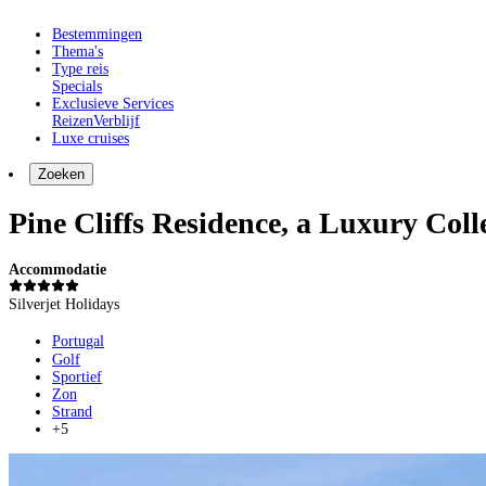
Bestemmingen
Thema's
Type reis
Specials
Exclusieve Services
Reizen
Verblijf
Luxe cruises
Zoeken
Pine Cliffs Residence, a Luxury Coll
Accommodatie
Silverjet Holidays
Portugal
Golf
Sportief
Zon
Strand
+5