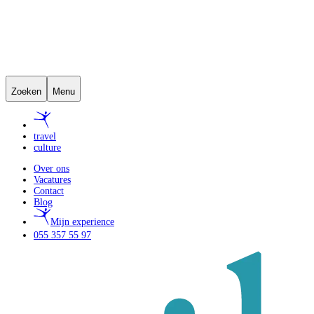
Zoeken
Menu
travel
culture
Over ons
Vacatures
Contact
Blog
Mijn experience
055 357 55 97