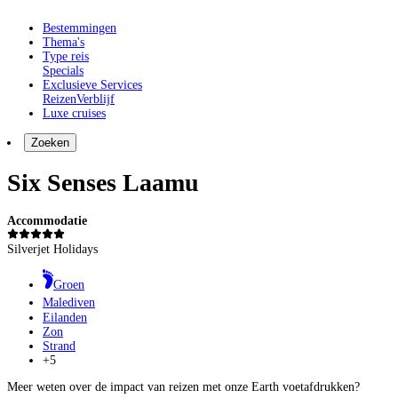
Bestemmingen
Thema's
Type reis
Specials
Exclusieve Services
Reizen
Verblijf
Luxe cruises
Zoeken
Six Senses Laamu
Accommodatie
Silverjet Holidays
Groen
Malediven
Eilanden
Zon
Strand
+5
Meer weten over de impact van reizen met onze Earth voetafdrukken?