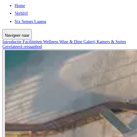
Home
Verblijf
Six Senses Laamu
Navigeer naar
Introductie
Faciliteiten
Wellness
Wine & Dine
Galerij
Kamers & Suites
Gerelateerd reisaanbod