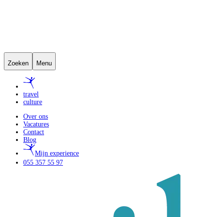
Zoeken
Menu
travel
culture
Over ons
Vacatures
Contact
Blog
Mijn experience
055 357 55 97