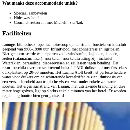
Wat maakt deze accommodatie uniek?
Speciaal aanbevolen
Hideaway hotel
Gourmet restaurant met Michelin-ster/kok
Faciliteiten
Lounge, bibliotheek, openluchtbioscoop op het strand, boetieks en kidsclub
geopend van 9:00-18:00 uur. Infinitypool met zonneterras en ligstoelen.
Niet-gemotoriseerde watersporten zoals windsurfen, kajakken, kanoën,
zeilen (catamaran, laser), snorkelen, snorkeluitrusting zijn inclusief.
Waterskiën, parasailing, diepzeevissen en zeillessen tegen betaling. Het
resort beschikt over een schitterend huisrif. PADI-duikschool met first class
duikplaatsen op 20-60 minuten. Het Laamu Atoll biedt het perfecte heldere
water voor duikers om de schitterende koraalriffen te zien, thuisbasis van
een verscheidenheid aan tropische vissen, waaronder enkele zeldzame
soorten. Het eigen surfstrand van Laamu, met uitstekende branding en drie
meter hoge golven, ligt op slechts enkele minuten van het hotel. Er worden
regelmatig boottochten georganiseerd.