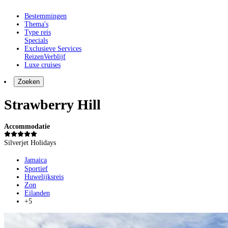
Bestemmingen
Thema's
Type reis
Specials
Exclusieve Services
Reizen
Verblijf
Luxe cruises
Zoeken
Strawberry Hill
Accommodatie
Silverjet Holidays
Jamaica
Sportief
Huwelijksreis
Zon
Eilanden
+5