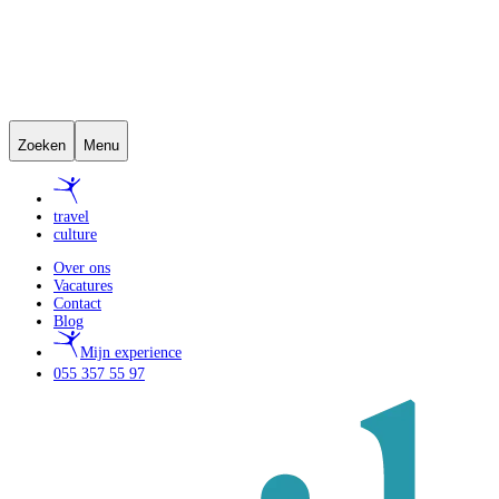
Zoeken
Menu
travel
culture
Over ons
Vacatures
Contact
Blog
Mijn experience
055 357 55 97