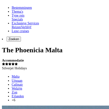
Bestemmingen
Thema's
Type reis
Specials
Exclusieve Services
Reizen
Verblijf
Luxe cruises
Zoeken
The Phoenicia Malta
Accommodatie
Silverjet Holidays
Malta
Uitgaan
Culinair
Welzijn
Zon
Eilanden
+6