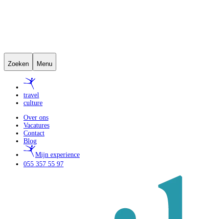
Zoeken
Menu
travel
culture
Over ons
Vacatures
Contact
Blog
Mijn experience
055 357 55 97