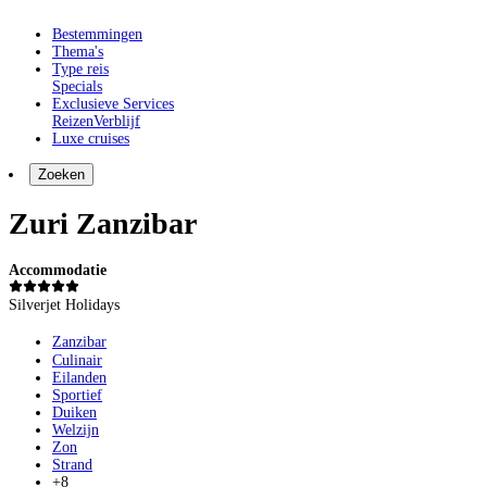
Bestemmingen
Thema's
Type reis
Specials
Exclusieve Services
Reizen
Verblijf
Luxe cruises
Zoeken
Zuri Zanzibar
Accommodatie
Silverjet Holidays
Zanzibar
Culinair
Eilanden
Sportief
Duiken
Welzijn
Zon
Strand
+8