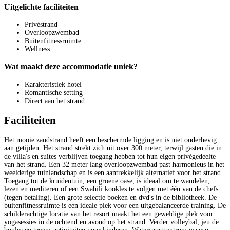
Uitgelichte faciliteiten
Privéstrand
Overloopzwembad
Buitenfitnessruimte
Wellness
Wat maakt deze accommodatie uniek?
Karakteristiek hotel
Romantische setting
Direct aan het strand
Faciliteiten
Het mooie zandstrand heeft een beschermde ligging en is niet onderhevig
aan getijden. Het strand strekt zich uit over 300 meter, terwijl gasten die in
de villa's en suites verblijven toegang hebben tot hun eigen privégedeelte
van het strand. Een 32 meter lang overloopzwembad past harmonieus in het
weelderige tuinlandschap en is een aantrekkelijk alternatief voor het strand.
Toegang tot de kruidentuin, een groene oase, is ideaal om te wandelen,
lezen en mediteren of een Swahili kookles te volgen met één van de chefs
(tegen betaling). Een grote selectie boeken en dvd's in de bibliotheek. De
buitenfitnessruimte is een ideale plek voor een uitgebalanceerde training. De
schilderachtige locatie van het resort maakt het een geweldige plek voor
yogasessies in de ochtend en avond op het strand. Verder volleybal, jeu de