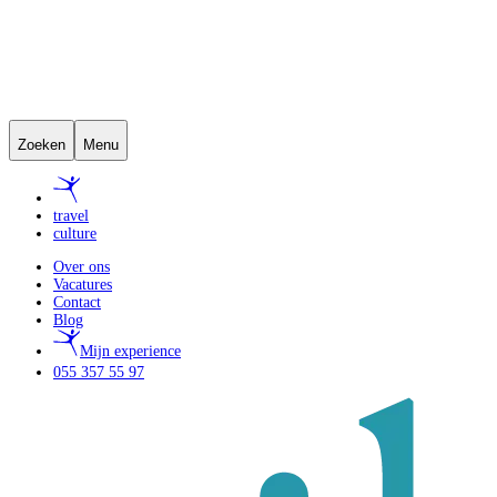
Zoeken
Menu
travel
culture
Over ons
Vacatures
Contact
Blog
Mijn experience
055 357 55 97