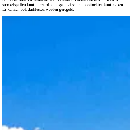
boules en tevens activiteiten voor kinderen. Watersportcentrum waar u
snorkelspullen kunt huren of kunt gaan vissen en boottochten kunt maken.
Er kunnen ook duiklessen worden geregeld.