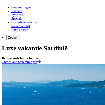
Bestemmingen
Thema's
Type reis
Specials
Exclusieve Services
Reizen
Verblijf
Luxe cruises
Zoeken
Luxe vakantie Sardinië
Betoverende landschappen
Ontdek alle bestemmingen