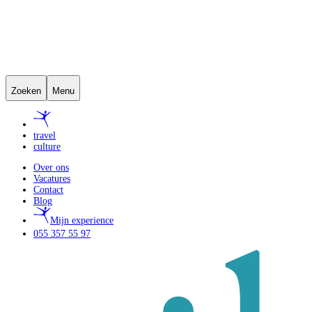
Zoeken
Menu
travel
culture
Over ons
Vacatures
Contact
Blog
Mijn experience
055 357 55 97