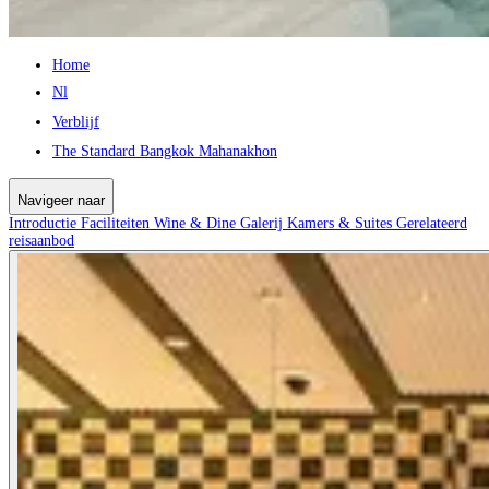
Home
Nl
Verblijf
The Standard Bangkok Mahanakhon
Navigeer naar
Introductie
Faciliteiten
Wine & Dine
Galerij
Kamers & Suites
Gerelateerd
reisaanbod