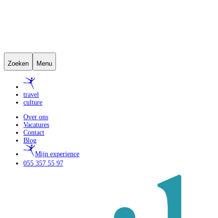
Zoeken
Menu
travel
culture
Over ons
Vacatures
Contact
Blog
Mijn experience
055 357 55 97