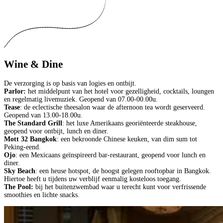
Wine & Dine
De verzorging is op basis van logies en ontbijt.
Parlor:
het middelpunt van het hotel voor gezelligheid, cocktails, loungen
en regelmatig livemuziek. Geopend van 07.00-00.00u.
Tease
: de eclectische theesalon waar de afternoon tea wordt geserveerd.
Geopend van 13.00-18.00u.
The Standard Grill
: het luxe Amerikaans georiënteerde steakhouse,
geopend voor ontbijt, lunch en diner.
Mott 32 Bangkok
: een bekroonde Chinese keuken, van dim sum tot
Peking-eend.
Ojo
: een Mexicaans geïnspireerd bar-restaurant, geopend voor lunch en
diner.
Sky Beach
: een heuse hotspot, de hoogst gelegen rooftopbar in Bangkok.
Hiertoe heeft u tijdens uw verblijf eenmalig kosteloos toegang.
The Pool:
bij het buitenzwembad waar u terecht kunt voor verfrissende
smoothies en lichte snacks.