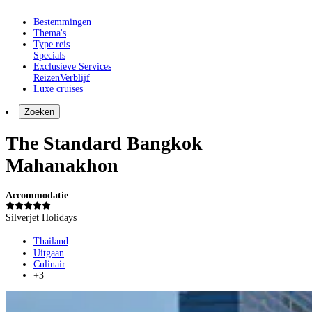
Bestemmingen
Thema's
Type reis
Specials
Exclusieve Services
Reizen
Verblijf
Luxe cruises
Zoeken
The Standard Bangkok
Mahanakhon
Accommodatie
Silverjet Holidays
Thailand
Uitgaan
Culinair
+3