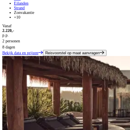
Eilanden
Strand
Zonvakantie
+10
Vanaf
2.220,-
p.p.
2 personen
8 dagen
Bekijk data en prijzen
Reisvoorstel op maat aanvragen