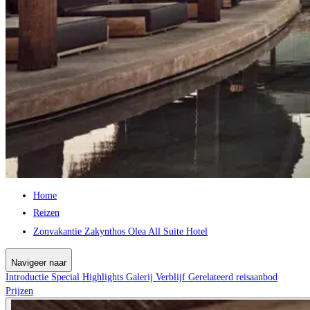
Home
Reizen
Zonvakantie Zakynthos Olea All Suite Hotel
Navigeer naar
Introductie
Special
Highlights
Galerij
Verblijf
Gerelateerd reisaanbod
Prijzen