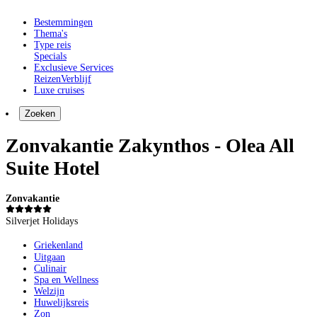
Bestemmingen
Thema's
Type reis
Specials
Exclusieve Services
Reizen
Verblijf
Luxe cruises
Zoeken
Zonvakantie Zakynthos - Olea All
Suite Hotel
Zonvakantie
Silverjet Holidays
Griekenland
Uitgaan
Culinair
Spa en Wellness
Welzijn
Huwelijksreis
Zon