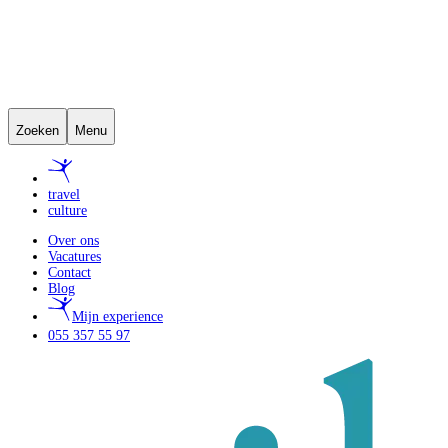
Zoeken
Menu
travel
culture
Over ons
Vacatures
Contact
Blog
Mijn experience
055 357 55 97