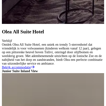
Olea All Suite Hotel
Verblijf
Ontdek Olea All Suite Hotel, een uniek en trendy 5-sterrenhotel dat
vriendelijk is voor volwassenen (kinderen welkom vanaf 12 jaar), gelegen
op een pittoreske heuvel boven Tsilivi, omringd door olijfbomen en
weelderig groen. Met adembenemende uitzichten op de Ionische Zee en de
nabijheid van het dorp en zandstranden, biedt Olea een perfecte combinatie
van uitzonderlijke service en ambiance.
Bekijk accommodatie
Junior Suite Inland View
J