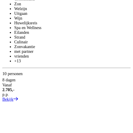
Zon
Welzijn
Uitgaan
Wijn
Huwelijksreis
Spa en Wellness
Eilanden
Strand
Culinair
Zonvakantie
met partner
vrienden
+13
10 personen
2
8 dagen
8
Vanaf
2.705,-
V
p.p.
3
Bekijk
p
B