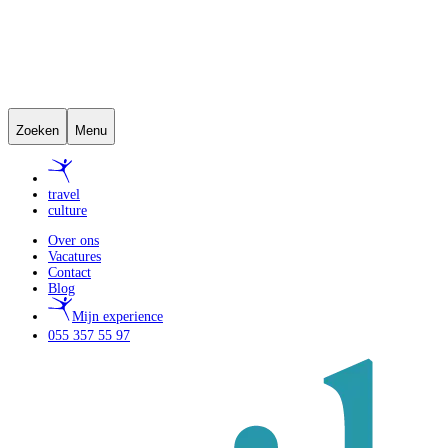
Zoeken
Menu
travel
culture
Over ons
Vacatures
Contact
Blog
Mijn experience
055 357 55 97