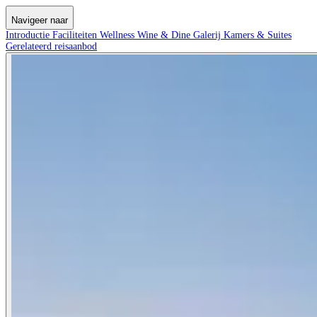
Navigeer naar
Introductie
Faciliteiten
Wellness
Wine & Dine
Galerij
Kamers & Suites
Gerelateerd reisaanbod