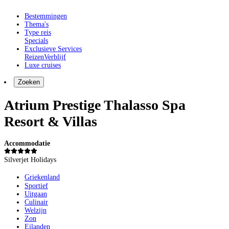
Bestemmingen
Thema's
Type reis
Specials
Exclusieve Services
Reizen
Verblijf
Luxe cruises
Zoeken
Atrium Prestige Thalasso Spa
Resort & Villas
Accommodatie
Silverjet Holidays
Griekenland
Sportief
Uitgaan
Culinair
Welzijn
Zon
Eilanden