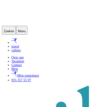
Zoeken
Menu
travel
culture
Over ons
Vacatures
Contact
Blog
Mijn experience
055 357 55 97