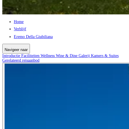
Home
Verblijf
Eremo Della Giubiliana
Navigeer naar
Introductie
Faciliteiten
Wellness
Wine & Dine
Galerij
Kamers & Suites
Gerelateerd reisaanbod