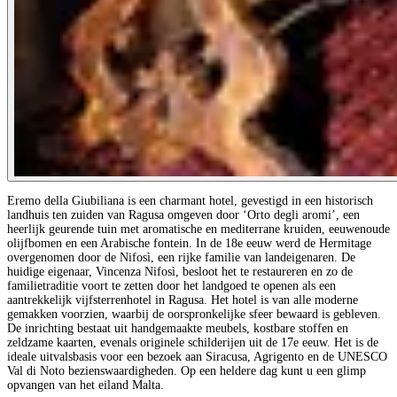
Eremo della Giubiliana is een charmant hotel, gevestigd in een historisch
landhuis ten zuiden van Ragusa omgeven door ‘Orto degli aromi’, een
heerlijk geurende tuin met aromatische en mediterrane kruiden, eeuwenoude
olijfbomen en een Arabische fontein. In de 18e eeuw werd de Hermitage
overgenomen door de Nifosì, een rijke familie van landeigenaren. De
huidige eigenaar, Vincenza Nifosì, besloot het te restaureren en zo de
familietraditie voort te zetten door het landgoed te openen als een
aantrekkelijk vijfsterrenhotel in Ragusa. Het hotel is van alle moderne
gemakken voorzien, waarbij de oorspronkelijke sfeer bewaard is gebleven.
De inrichting bestaat uit handgemaakte meubels, kostbare stoffen en
zeldzame kaarten, evenals originele schilderijen uit de 17e eeuw. Het is de
ideale uitvalsbasis voor een bezoek aan Siracusa, Agrigento en de UNESCO
Val di Noto bezienswaardigheden. Op een heldere dag kunt u een glimp
opvangen van het eiland Malta.