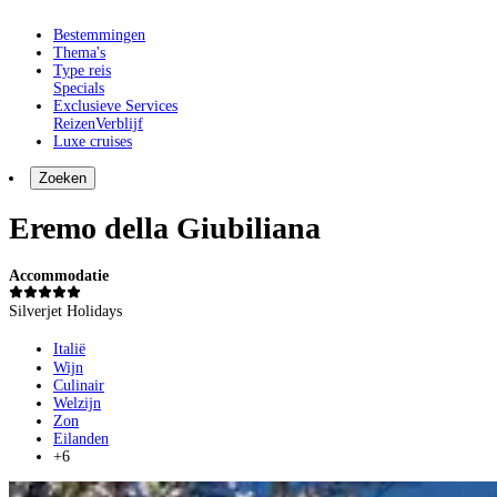
Bestemmingen
Thema's
Type reis
Specials
Exclusieve Services
Reizen
Verblijf
Luxe cruises
Zoeken
Eremo della Giubiliana
Accommodatie
Silverjet Holidays
Italië
Wijn
Culinair
Welzijn
Zon
Eilanden
+6