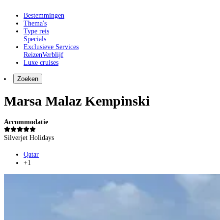
Bestemmingen
Thema's
Type reis
Specials
Exclusieve Services
Reizen
Verblijf
Luxe cruises
Zoeken
Marsa Malaz Kempinski
Accommodatie
Silverjet Holidays
Qatar
+1