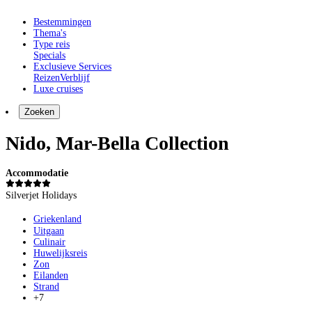
Bestemmingen
Thema's
Type reis
Specials
Exclusieve Services
Reizen
Verblijf
Luxe cruises
Zoeken
Nido, Mar-Bella Collection
Accommodatie
Silverjet Holidays
Griekenland
Uitgaan
Culinair
Huwelijksreis
Zon
Eilanden
Strand
+7