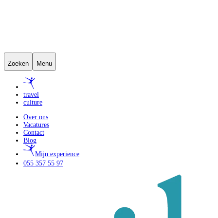
Zoeken
Menu
travel
culture
Over ons
Vacatures
Contact
Blog
Mijn experience
055 357 55 97