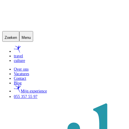
Zoeken
Menu
travel
culture
Over ons
Vacatures
Contact
Blog
Mijn experience
055 357 55 97