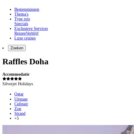
Bestemmingen
Thema's
Type reis
Specials
Exclusieve Services
Reizen
Verblijf
Luxe cruises
Zoeken
Raffles Doha
Accommodatie
Silverjet Holidays
Qatar
Uitgaan
Culinair
Zon
Strand
+5