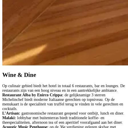
Wine & Dine
Op culinair gebied biedt het hotel in totaal 6 restaurants, bar en lounges. De
restaurants zijn van een hoog niveau en in een aantrekkelijke ambiance.
Restaurant Alba by Enirco Crippa:
de gelijknamige 3 sterren
Michelinchef biedt moderne Italiaanse gerechten op topniveau. Op de
menukaart is de specialiteit van truffel terug te vinden in vele gerechten en
cocktails.
L’Artisan:
gastronomische restaurant geopend voor ontbijt, lunch en diner.
Malaki:
lobbybar met buitenterras biedt traditionele koffie- en
theespecialiteiten, afternoon tea of een aperitief voorafgaand aan het diner.
Acoustic Music Penthouse:
op de 36e verdieping gelegen skybar met