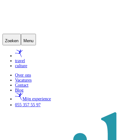
Zoeken
Menu
travel
culture
Over ons
Vacatures
Contact
Blog
Mijn experience
055 357 55 97