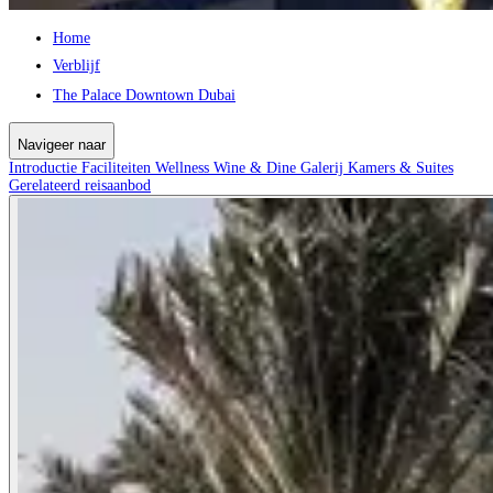
Home
Verblijf
The Palace Downtown Dubai
Navigeer naar
Introductie
Faciliteiten
Wellness
Wine & Dine
Galerij
Kamers & Suites
Gerelateerd reisaanbod