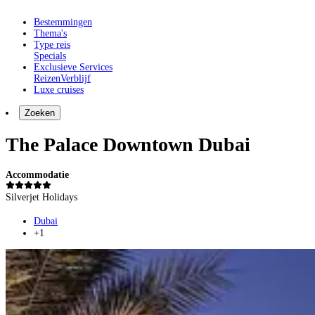
Bestemmingen
Thema's
Type reis
Specials
Exclusieve Services
Reizen
Verblijf
Luxe cruises
Zoeken
The Palace Downtown Dubai
Accommodatie
Silverjet Holidays
Dubai
+1