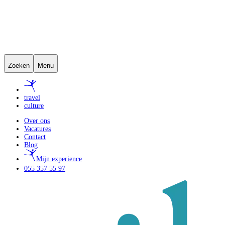
Zoeken
Menu
travel
culture
Over ons
Vacatures
Contact
Blog
Mijn experience
055 357 55 97