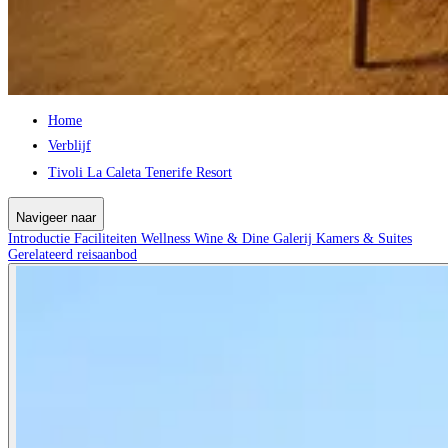
Home
Verblijf
Tivoli La Caleta Tenerife Resort
Navigeer naar
Introductie
Faciliteiten
Wellness
Wine & Dine
Galerij
Kamers & Suites
Gerelateerd reisaanbod