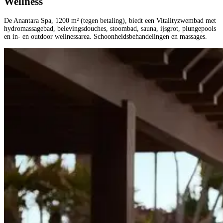
Wellness
De Anantara Spa, 1200 m² (tegen betaling), biedt een Vitalityzwembad met
hydromassagebad, belevingsdouches, stoombad, sauna, ijsgrot, plungepools
en in- en outdoor wellnessarea. Schoonheidsbehandelingen en massages.