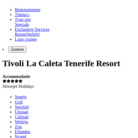
Bestemmingen
Thema's
Type reis
Specials
Exclusieve Services
Reizen
Verblijf
Luxe cruises
Zoeken
Tivoli La Caleta Tenerife Resort
Accommodatie
Silverjet Holidays
Spanje
Golf
Sportief
Uitgaan
Culinair
Welzijn
Zon
Eilanden
Strand