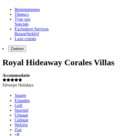
Bestemmingen
Thema's
Type reis
Specials
Exclusieve Services
Reizen
Verblijf
Luxe cruises
Zoeken
Royal Hideaway Corales Villas
Accommodatie
Silverjet Holidays
Spanje
Eilanden
Golf
Sportief
Uitgaan
Culinair
Welzijn
Zon
+8