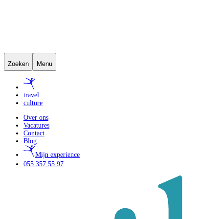
Zoeken
Menu
travel
culture
Over ons
Vacatures
Contact
Blog
Mijn experience
055 357 55 97