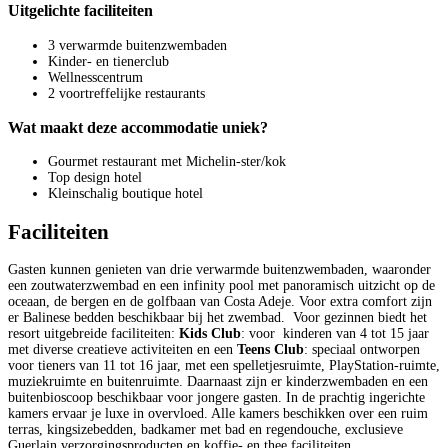
Uitgelichte faciliteiten
3 verwarmde buitenzwembaden
Kinder- en tienerclub
Wellnesscentrum
2 voortreffelijke restaurants
Wat maakt deze accommodatie uniek?
Gourmet restaurant met Michelin-ster/kok
Top design hotel
Kleinschalig boutique hotel
Faciliteiten
Gasten kunnen genieten van drie verwarmde buitenzwembaden, waaronder
een zoutwaterzwembad en een infinity pool met panoramisch uitzicht op de
oceaan, de bergen en de golfbaan van Costa Adeje. Voor extra comfort zijn
er Balinese bedden beschikbaar bij het zwembad. Voor gezinnen biedt het
resort uitgebreide faciliteiten:
Kids Club
: voor kinderen van 4 tot 15 jaar
met diverse creatieve activiteiten en een
Teens Club
: speciaal ontworpen
voor tieners van 11 tot 16 jaar, met een spelletjesruimte, PlayStation-ruimte,
muziekruimte en buitenruimte. Daarnaast zijn er kinderzwembaden en een
buitenbioscoop beschikbaar voor jongere gasten. In de prachtig ingerichte
kamers ervaar je luxe in overvloed. Alle kamers beschikken over een ruim
terras, kingsizebedden, badkamer met bad en regendouche, exclusieve
Guerlain verzorgingsproducten en koffie- en thee faciliteiten.