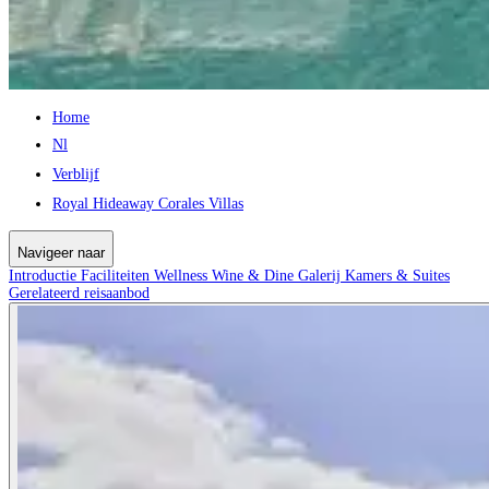
Home
Nl
Verblijf
Royal Hideaway Corales Villas
Navigeer naar
Introductie
Faciliteiten
Wellness
Wine & Dine
Galerij
Kamers & Suites
Gerelateerd reisaanbod