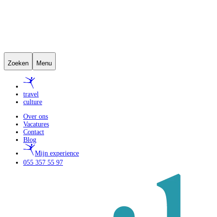
Zoeken
Menu
travel
culture
Over ons
Vacatures
Contact
Blog
Mijn experience
055 357 55 97