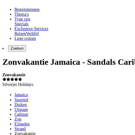
Bestemmingen
Thema's
Type reis
Specials
Exclusieve Services
Reizen
Verblijf
Luxe cruises
Zoeken
Zonvakantie Jamaica - Sandals Car
Zonvakantie
Silverjet Holidays
Jamaica
Sportief
Duiken
Uitgaan
Culinair
Zon
Eilanden
Strand
Zonvakantie