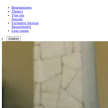
Bestemmingen
Thema's
Type reis
Specials
Exclusieve Services
Reizen
Verblijf
Luxe cruises
Zoeken