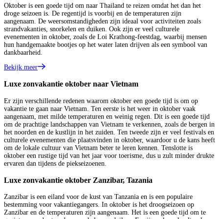
Oktober is een goede tijd om naar Thailand te reizen omdat het dan het
droge seizoen is. De regentijd is voorbij en de temperaturen zijn
aangenaam. De weersomstandigheden zijn ideaal voor activiteiten zoals
strandvakanties, snorkelen en duiken. Ook zijn er veel culturele
evenementen in oktober, zoals de Loi Krathong-feestdag, waarbij mensen
hun handgemaakte bootjes op het water laten drijven als een symbool van
dankbaarheid.
Bekijk meer
Luxe zonvakantie oktober naar Vietnam
Er zijn verschillende redenen waarom oktober een goede tijd is om op
vakantie te gaan naar Vietnam. Ten eerste is het weer in oktober vaak
aangenaam, met milde temperaturen en weinig regen. Dit is een goede tijd
om de prachtige landschappen van Vietnam te verkennen, zoals de bergen in
het noorden en de kustlijn in het zuiden. Ten tweede zijn er veel festivals en
culturele evenementen die plaatsvinden in oktober, waardoor u de kans heeft
om de lokale cultuur van Vietnam beter te leren kennen. Tenslotte is
oktober een rustige tijd van het jaar voor toerisme, dus u zult minder drukte
ervaren dan tijdens de piekseizoenen.
Luxe zonvakantie oktober Zanzibar, Tazania
Zanzibar is een eiland voor de kust van Tanzania en is een populaire
bestemming voor vakantiegangers. In oktober is het droogseizoen op
Zanzibar en de temperaturen zijn aangenaam. Het is een goede tijd om te