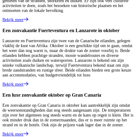
genieten van de stranden, snorkelen en duiken. Er zijn ook veel culturele
activiteiten te doen, zoals het bezoeken van historische plaatsen en het
ontmoeten van de lokale bevolking.
Bekijk meer
Een zonvakantie Fuerteventura en Lanzarote in oktober
Lanzarote en Fuerteventura zijn twee van de Canarische eilanden, gelegen
vlakbij de kust van Afrika. Oktober is een geschikte tijd om te gaan, omdat
het weer dan nog warm is, maar de drukte van de zomer voorbij is. Beide
eilanden hebben prachtige stranden, mooie wandelroutes en diverse
activiteiten zoals duiken en watersporten. Lanzarote is bekend om zijn
unieke vulkanische landschap, terwijl Fuerteventura bekend staat om zijn
brede zandstranden en rustige sfeer. Beide eilanden bieden een grote keuze
aan accommodaties, van budgetvriendelijk tot luxe.
Bekijk meer
Een luxe zonvakantie oktober op Gran Canaria
Een zonvakantie op Gran Canaria in oktober kan aantrekkelijk zijn omdat
de weersomstandigheden dan nog steeds aangenaam zijn. De temperaturen
zijn over het algemeen nog steeds warm en de kans op regen is klein. Het is
ook minder druk dan in de zomermaanden, dus er is meer ruimte op het
strand en in de hotels. Ook zijn de prijzen vaak lager dan in de zomer.
Bekijk meer