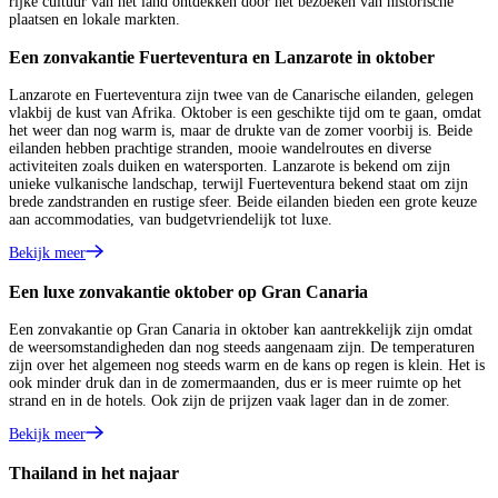
rijke cultuur van het land ontdekken door het bezoeken van historische
plaatsen en lokale markten.
Een zonvakantie Fuerteventura en Lanzarote in oktober
Lanzarote en Fuerteventura zijn twee van de Canarische eilanden, gelegen
vlakbij de kust van Afrika. Oktober is een geschikte tijd om te gaan, omdat
het weer dan nog warm is, maar de drukte van de zomer voorbij is. Beide
eilanden hebben prachtige stranden, mooie wandelroutes en diverse
activiteiten zoals duiken en watersporten. Lanzarote is bekend om zijn
unieke vulkanische landschap, terwijl Fuerteventura bekend staat om zijn
brede zandstranden en rustige sfeer. Beide eilanden bieden een grote keuze
aan accommodaties, van budgetvriendelijk tot luxe.
Bekijk meer
Een luxe zonvakantie oktober op Gran Canaria
Een zonvakantie op Gran Canaria in oktober kan aantrekkelijk zijn omdat
de weersomstandigheden dan nog steeds aangenaam zijn. De temperaturen
zijn over het algemeen nog steeds warm en de kans op regen is klein. Het is
ook minder druk dan in de zomermaanden, dus er is meer ruimte op het
strand en in de hotels. Ook zijn de prijzen vaak lager dan in de zomer.
Bekijk meer
Thailand in het najaar