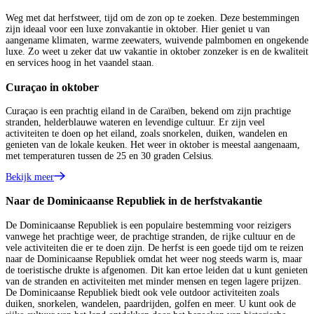
Weg met dat herfstweer, tijd om de zon op te zoeken. Deze bestemmingen
zijn ideaal voor een luxe zonvakantie in oktober. Hier geniet u van
aangename klimaten, warme zeewaters, wuivende palmbomen en ongekende
luxe. Zo weet u zeker dat uw vakantie in oktober zonzeker is en de kwaliteit
en services hoog in het vaandel staan.
Curaçao in oktober
Curaçao is een prachtig eiland in de Caraïben, bekend om zijn prachtige
stranden, helderblauwe wateren en levendige cultuur. Er zijn veel
activiteiten te doen op het eiland, zoals snorkelen, duiken, wandelen en
genieten van de lokale keuken. Het weer in oktober is meestal aangenaam,
met temperaturen tussen de 25 en 30 graden Celsius.
Bekijk meer
Naar de Dominicaanse Republiek in de herfstvakantie
De Dominicaanse Republiek is een populaire bestemming voor reizigers
vanwege het prachtige weer, de prachtige stranden, de rijke cultuur en de
vele activiteiten die er te doen zijn. De herfst is een goede tijd om te reizen
naar de Dominicaanse Republiek omdat het weer nog steeds warm is, maar
de toeristische drukte is afgenomen. Dit kan ertoe leiden dat u kunt genieten
van de stranden en activiteiten met minder mensen en tegen lagere prijzen.
De Dominicaanse Republiek biedt ook vele outdoor activiteiten zoals
duiken, snorkelen, wandelen, paardrijden, golfen en meer. U kunt ook de