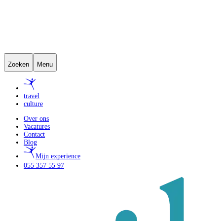
Zoeken
Menu
travel
culture
Over ons
Vacatures
Contact
Blog
Mijn experience
055 357 55 97